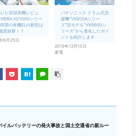
テレビ店頭実機レビュ
パナソニック ドラム式洗
]VIERA HZ1000シリー
濯機"VX900Aシリー
 待望の有機ELの新型は
ズ"旧モデル"VX9900シ
感度抜群！？
リーズ"から進化したポイ
ントを紹介します
0年6月25日
2019年12月15日
家電
バイルバッテリーの発火事故と国土交通省の新ルー