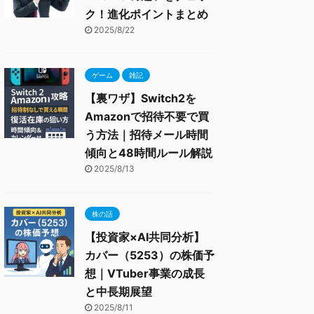
ク！進化ポイントまとめ
2025/8/22
ゲーム
雑記
【裏ワザ】Switch2を
Amazonで招待不要で買
う方法｜招待メール時間
傾向と48時間ルール解説
2025/8/13
株の話
【投資家×AI共同分析】
カバー（5253）の株価予
想｜VTuber事業の成長
と中長期展望
2025/8/11