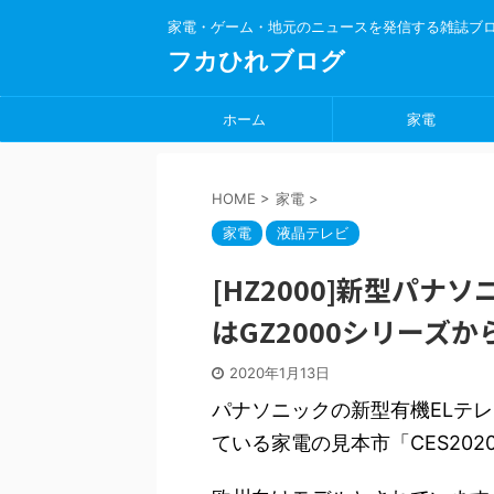
家電・ゲーム・地元のニュースを発信する雑誌ブ
フカひれブログ
ホーム
家電
HOME
>
家電
>
家電
液晶テレビ
[HZ2000]新型パナ
はGZ2000シリーズ
2020年1月13日
パナソニックの新型有機ELテレ
ている家電の見本市「CES20