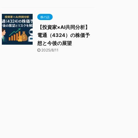
株の話
【投資家×AI共同分析】
電通（4324）の株価予
想と今後の展望
2025/8/11