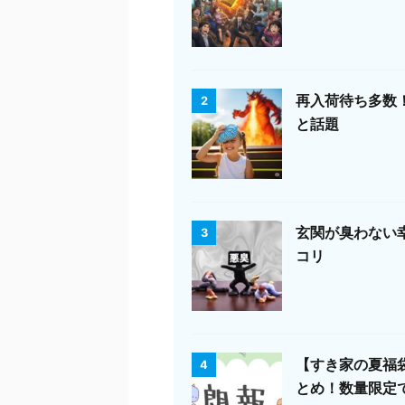
再入荷待ち多数
2
と話題
玄関が臭わない
3
コリ
【すき家の夏福袋
4
とめ！数量限定