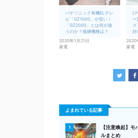
パナソニック有機ELテレ
[
ビ「GZ1000」が安い！
ー
「GZ2000」とは何が違
ズ
うのか？後継機種は？
好
2020年1月21日
202
家電
家電
よまれている記事
【注意喚起】モ
1
ルまとめ