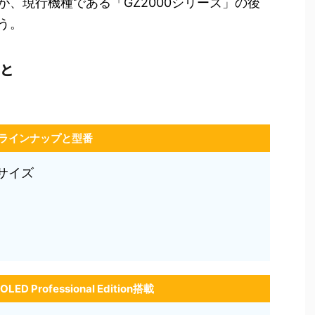
、現行機種である「GZ2000シリーズ」の後
う。
報と
ラインナップと型番
サイズ
OLED Professional Edition搭載