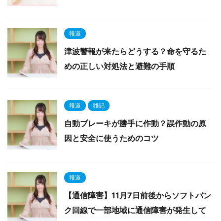
報道
津波警報が来たらどうする？命を守るた
めの正しい対処法と避難の手順
報道
雑記
自動ブレーキが勝手に作動？誤作動の原
因と安全に使うためのコツ
報道
【通信障害】11月7日前後からソフトバン
ク回線で一部地域に通信障害が発生して