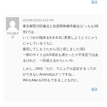
返信
2020年5月5日 9:42 PM
東京都荒川区拠点と佐賀県鳥栖市拠点(どっちもSB
光)では、
TRの柴犬
涼
いくつかの端末を8.8.8.8に変更しようとうにゃう
にゃしているうちに
復旧してしもうたから元に戻しました(笑)
一部のサイトは5/5現在も遅かったり不安定ではあ
るけれど、一応使えるからいいや。
しかし…DNS「だけ」マニュアル設定するっての
ができないAndroidはクソですね…
WinもMacもiOSもできることなのに。
返信