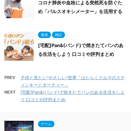
コロナ肺炎や血栓による突然死を防ぐた
め「パルスオキシメーター」を活用する
報道
雑記
[宅配]Pan&(パンド)で焼きたてパンのあ
る生活をしよう 口コミや評判まとめ
PREV
子供と見たい"やさしい"世界「はたらくクルマのステ
ィンキーとダーティー」
NEXT
[宅配]Pan&(パンド)で焼きたてパンのある生活をしよ
う 口コミや評判まとめ
ゲーム