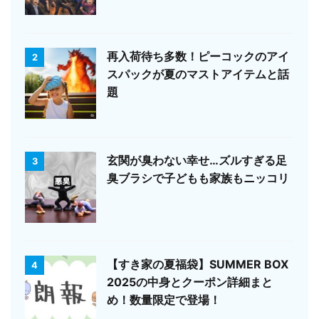
再入荷待ち多数！ピーコックのアイ
2
スパックが夏のマストアイテムと話
題
玄関が臭わない幸せ…ズルすぎる足
3
臭ブラシで子どもも家族もニッコリ
【すき家の夏福袋】SUMMER BOX
4
2025の中身とクーポン詳細まと
め！数量限定で登場！