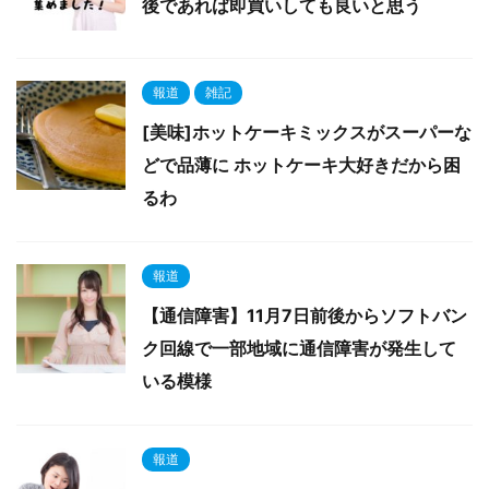
後であれば即買いしても良いと思う
報道
雑記
[美味]ホットケーキミックスがスーパーな
どで品薄に ホットケーキ大好きだから困
るわ
報道
【通信障害】11月7日前後からソフトバン
ク回線で一部地域に通信障害が発生して
いる模様
報道