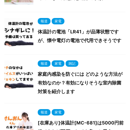
報道
家電
体温計の電池「LR41」が品薄状態です
が、懐中電灯の電池で代用できそうです
報道
家電
雑記
家庭内感染を防ぐには どのような方法が
有効なのか？有効になりそうな室内除菌
対策を紹介します
報道
家電
[在庫あり]体温計[MC-681]は5000円前