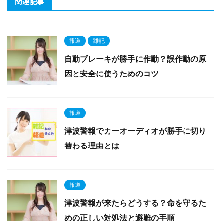
関連記事
報道
雑記
自動ブレーキが勝手に作動？誤作動の原
因と安全に使うためのコツ
報道
津波警報でカーオーディオが勝手に切り
替わる理由とは
報道
津波警報が来たらどうする？命を守るた
めの正しい対処法と避難の手順