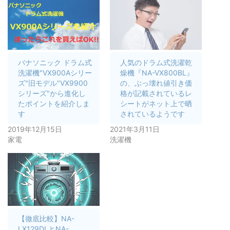
パナソニック ドラム式
人気のドラム式洗濯乾
洗濯機"VX900Aシリー
燥機『NA-VX800BL』
ズ"旧モデル"VX9900
の、ぶっ壊れ値引き価
シリーズ"から進化し
格が記載されているレ
たポイントを紹介しま
シートがネット上で晒
す
されているようです
2019年12月15日
2021年3月11日
家電
洗濯機
【徹底比較】NA-
LX129DLとNA-