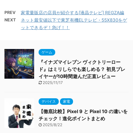
PREV
家電量販店の店員が紹介する[液晶テレビ] REGZA編
NEXT
ネット最安値以下で東芝有機ELテレビ・55X830をゲ
ットできるぞ！急げ！！
ゲーム
『イナズマイレブン ヴィクトリーロー
ド』はミリしらでも楽しめる？ 初見プレ
イヤーが10時間遊んだ正直レビュー
2025/11/17
デバイス
家電
【徹底比較】Pixel 9 と Pixel 10 の違いを
チェック！進化ポイントまとめ
2025/8/22