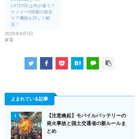
LX127DLは何が違う？
ナノイーX搭載の衛生
ケア機能を詳しく解
説！
2025年8月1日
家電
よまれている記事
【注意喚起】モバイルバッテリーの
1
発火事故と国土交通省の新ルールま
とめ