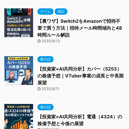
ゲーム
雑記
【裏ワザ】Switch2をAmazonで招待不
要で買う方法｜招待メール時間傾向と48
時間ルール解説
2025/8/13
株の話
【投資家×AI共同分析】カバー（5253）
の株価予想｜VTuber事業の成長と中長期
展望
2025/8/11
株の話
【投資家×AI共同分析】電通（4324）の
株価予想と今後の展望