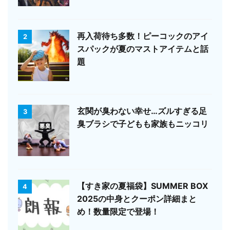
再入荷待ち多数！ピーコックのアイ
2
スパックが夏のマストアイテムと話
題
玄関が臭わない幸せ…ズルすぎる足
3
臭ブラシで子どもも家族もニッコリ
【すき家の夏福袋】SUMMER BOX
4
2025の中身とクーポン詳細まと
め！数量限定で登場！