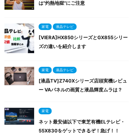
は"灼熱地獄"にご注意
家電
液晶テレビ
[VIERA]HX850シリーズとGX855シリー
ズの違いを紹介します
家電
液晶テレビ
[液晶TV]Z740Xシリーズ店頭実機レビュ
ー VAパネルの画質と液晶輝度ムラは？
家電
ネット最安値以下で東芝有機ELテレビ・
55X830をゲットできるぞ！急げ！！