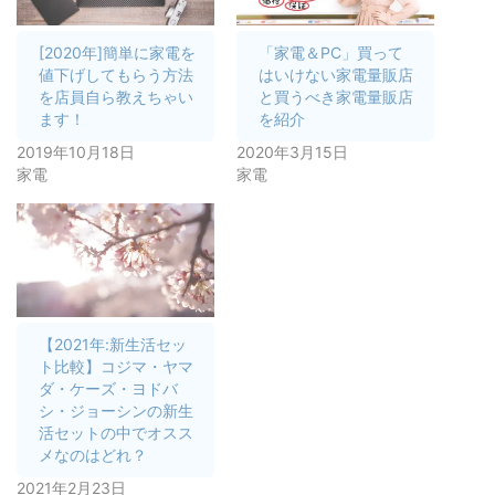
[2020年]簡単に家電を
「家電＆PC」買って
値下げしてもらう方法
はいけない家電量販店
を店員自ら教えちゃい
と買うべき家電量販店
ます！
を紹介
2019年10月18日
2020年3月15日
家電
家電
【2021年:新生活セッ
ト比較】コジマ・ヤマ
ダ・ケーズ・ヨドバ
シ・ジョーシンの新生
活セットの中でオスス
メなのはどれ？
2021年2月23日