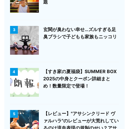
題
玄関が臭わない幸せ…ズルすぎる足
3
臭ブラシで子どもも家族もニッコリ
【すき家の夏福袋】SUMMER BOX
4
2025の中身とクーポン詳細まと
め！数量限定で登場！
【レビュー】"アサシンクリード ヴ
5
ァルハラ"のレビューが大荒れしてい
るのは流血表現の規制のせい？アサ