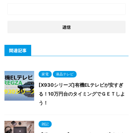
関連記事
家電
液晶テレビ
[X930シリーズ]有機ELテレビが安すぎ
る！10万円台のタイミングでＧＥＴしよ
う！
雑記