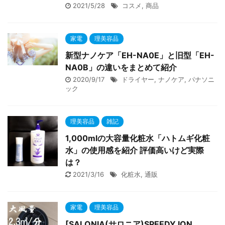
2021/5/28
コスメ
,
商品
家電
理美容品
新型ナノケア「EH-NA0E」と旧型「EH-
NA0B」の違いをまとめて紹介
2020/9/17
ドライヤー
,
ナノケア
,
パナソニ
ック
理美容品
雑記
1,000mlの大容量化粧水「ハトムギ化粧
水」の使用感を紹介 評価高いけど実際
は？
2021/3/16
化粧水
,
通販
家電
理美容品
[SALONIA(サロニア)SPEEDY ION