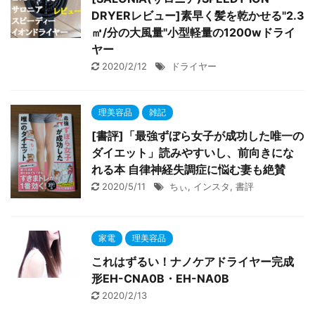
DRYERレビュー]素早く髪を乾かせる"2.3
㎥/分の大風量"小型軽量の1200wドライ
ヤー
2020/2/12
ドライヤー
理美容品
雑記
[書評]「最強ずぼら女子が成功した唯一の
ダイエット」読みやすいし、前向きにな
れる本 自律神経失調症に悩む妻も絶賛
2020/5/11
ちぃ
,
インスタ
,
書評
家電
理美容品
これはずるい！ナノケアドライヤー完成
形EH-CNA0B・EH-NA0B
2020/2/13