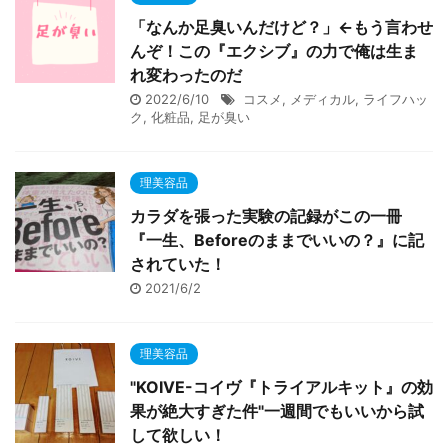
「なんか足臭いんだけど？」←もう言わせ
んぞ！この『エクシブ』の力で俺は生ま
れ変わったのだ
2022/6/10
コスメ
,
メディカル
,
ライフハッ
ク
,
化粧品
,
足が臭い
理美容品
カラダを張った実験の記録がこの一冊
『一生、Beforeのままでいいの？』に記
されていた！
2021/6/2
理美容品
"KOIVE-コイヴ『トライアルキット』の効
果が絶大すぎた件"一週間でもいいから試
して欲しい！