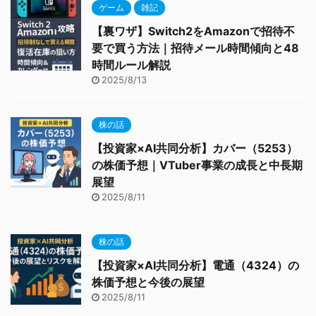
ゲーム
雑記
【裏ワザ】Switch2をAmazonで招待不
要で買う方法｜招待メール時間傾向と48
時間ルール解説
2025/8/13
株の話
【投資家×AI共同分析】カバー（5253）
の株価予想｜VTuber事業の成長と中長期
展望
2025/8/11
株の話
【投資家×AI共同分析】電通（4324）の
株価予想と今後の展望
2025/8/11