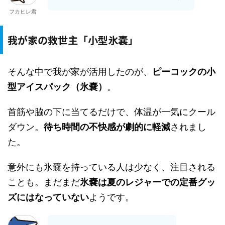
フカヒレ君
我が家の救世主「小型氷嚢」
そんな中で我が家が活用したのが、
ピーコック
の小
型アイスパック（氷嚢）
。
首筋や脇の下に当てるだけで、体温が一気にクール
ダウン。
待ち時間の不快感が劇的に軽減
されまし
た。
意外にも氷嚢を持っている人は少なく、注目される
ことも。まだまだ
氷嚢は夏のレジャーでの定番グッ
ズにはなっていない
ようです。