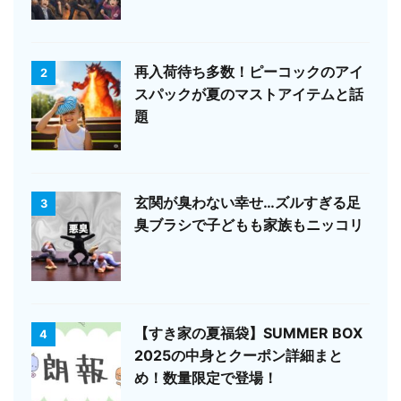
再入荷待ち多数！ピーコックのアイ
2
スパックが夏のマストアイテムと話
題
玄関が臭わない幸せ…ズルすぎる足
3
臭ブラシで子どもも家族もニッコリ
【すき家の夏福袋】SUMMER BOX
4
2025の中身とクーポン詳細まと
め！数量限定で登場！