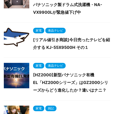
パナソニック製ドラム式洗濯機・NA-
VX9900Lが緊急値下げ中
家電
液晶テレビ
[リアル値引き商談]今日売ったテレビを紹
介する KJ-55X9500H その１
家電
液晶テレビ
[HZ2000]新型パナソニック有機
EL「HZ2000シリーズ」はGZ2000シリ
ーズからどう進化したか？違いはナニ？
家電
雑記