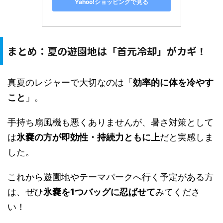
Yahoo!ショッピングで見る
まとめ：夏の遊園地は「首元冷却」がカギ！
真夏のレジャーで大切なのは「
効率的に体を冷やす
こと
」。
手持ち扇風機も悪くありませんが、暑さ対策として
は
氷嚢の方が即効性・持続力ともに上
だと実感しま
した。
これから遊園地やテーマパークへ行く予定がある方
は、ぜひ
氷嚢を1つバッグに忍ばせて
みてくださ
い！