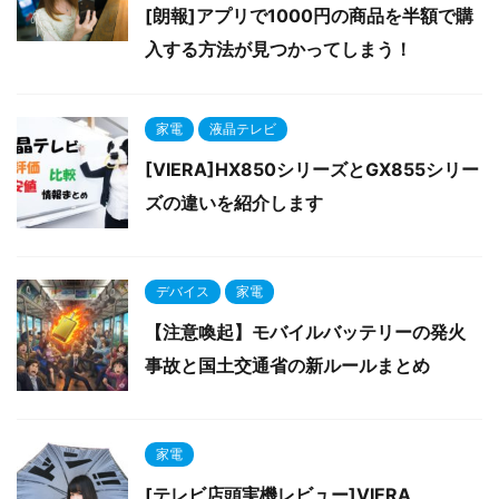
[朗報]アプリで1000円の商品を半額で購
入する方法が見つかってしまう！
家電
液晶テレビ
[VIERA]HX850シリーズとGX855シリー
ズの違いを紹介します
デバイス
家電
【注意喚起】モバイルバッテリーの発火
事故と国土交通省の新ルールまとめ
家電
[テレビ店頭実機レビュー]VIERA