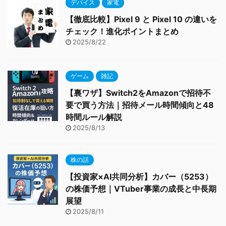
デバイス
家電
【徹底比較】Pixel 9 と Pixel 10 の違いを
チェック！進化ポイントまとめ
2025/8/22
ゲーム
雑記
【裏ワザ】Switch2をAmazonで招待不
要で買う方法｜招待メール時間傾向と48
時間ルール解説
2025/8/13
株の話
【投資家×AI共同分析】カバー（5253）
の株価予想｜VTuber事業の成長と中長期
展望
2025/8/11