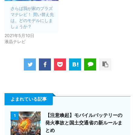
さらば我が家のプラズ
マテレビ！ 買い替え先
は、どのモデルにしま
しょうか？
2021年5月10日
液晶テレビ
よまれている記事
【注意喚起】モバイルバッテリーの
1
発火事故と国土交通省の新ルールま
とめ