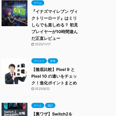
ゲーム
『イナズマイレブン ヴィ
クトリーロード』はミリ
しらでも楽しめる？ 初見
プレイヤーが10時間遊ん
だ正直レビュー
2025/11/17
デバイス
家電
【徹底比較】Pixel 9 と
Pixel 10 の違いをチェッ
ク！進化ポイントまとめ
2025/8/22
ゲーム
雑記
【裏ワザ】Switch2を