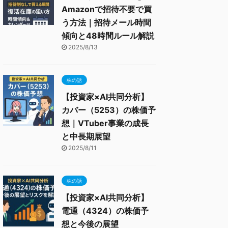
Amazonで招待不要で買
う方法｜招待メール時間
傾向と48時間ルール解説
2025/8/13
株の話
【投資家×AI共同分析】
カバー（5253）の株価予
想｜VTuber事業の成長
と中長期展望
2025/8/11
株の話
【投資家×AI共同分析】
電通（4324）の株価予
想と今後の展望