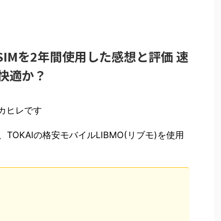
安SIMを2年間使用した感想と評価 速
快適か？
フカヒレです
OKAIの格安モバイルLIBMO(リブモ)を使用