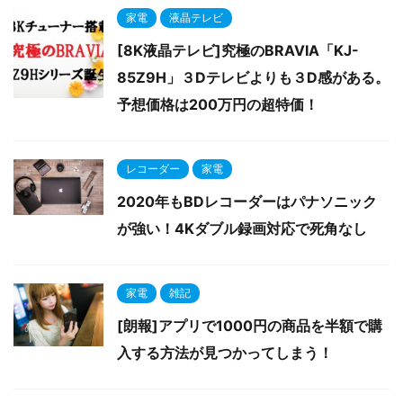
家電
液晶テレビ
[8K液晶テレビ]究極のBRAVIA「KJ-
85Z9H」３Dテレビよりも３D感がある。
予想価格は200万円の超特価！
レコーダー
家電
2020年もBDレコーダーはパナソニック
が強い！4Kダブル録画対応で死角なし
家電
雑記
[朗報]アプリで1000円の商品を半額で購
入する方法が見つかってしまう！