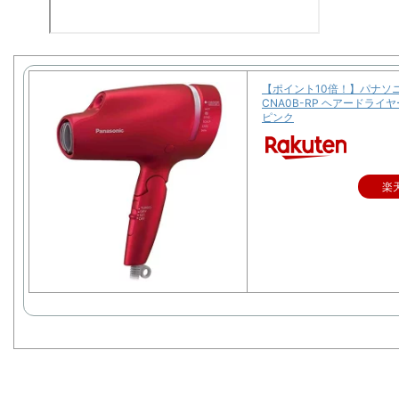
【ポイント10倍！】パナソニ
CNA0B-RP ヘアードライ
ピンク
楽