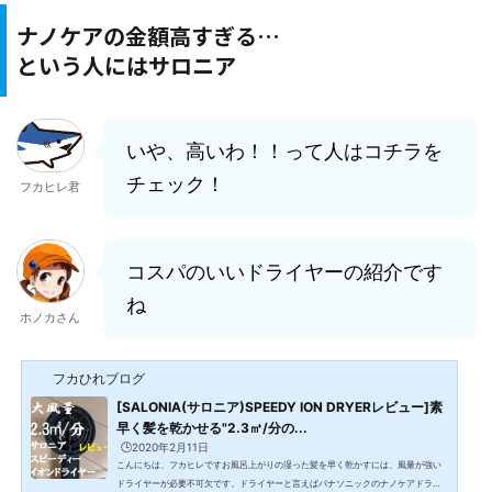
ナノケアの金額高すぎる…
という人にはサロニア
いや、高いわ！！って人はコチラを
チェック！
フカヒレ君
コスパのいいドライヤーの紹介です
ね
ホノカさん
フカひれブログ
[SALONIA(サロニア)SPEEDY ION DRYERレビュー]素
早く髪を乾かせる"2.3㎥/分の...
🕒️2020年2月11日
こんにちは、フカヒレですお風呂上がりの湿った髪を早く乾かすには、風量が強い
ドライヤーが必要不可欠です。ドライヤーと言えばパナソニックのナノケアドライ