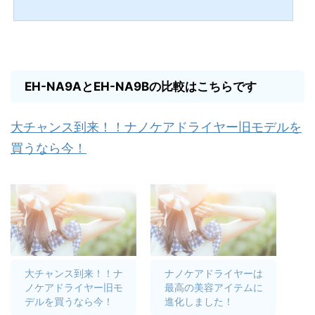
ヤーが有名・人気ですが、最上位モデルになると2万円を超える価格帯になってしま
います。現在パナソニックや小泉などの理美容系ブランドを押しのけ「5000円前後
で購入が出来て大風量」ということもあり、価格ドットコムやAmazonのランキン
グで上位をキープしているドライヤーがあります。軽量小型のボディにもかかわら
ず2.3㎥/分の大風量、マットな質感とシックなデザインで人...
EH-NA9AとEH-NA9Bの比較はこちらです
大チャンス到来！！ナノケアドライヤー旧モデルを
買うなら今！
大チャンス到来！！ナ
ナノケアドライヤーは
ノケアドライヤー旧モ
最高の美容アイテムに
デルを買うなら今！
進化しました！