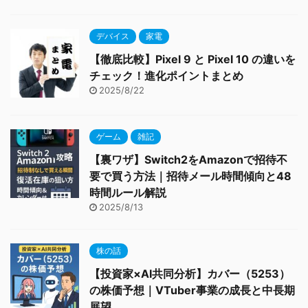
デバイス
家電
【徹底比較】Pixel 9 と Pixel 10 の違いを
チェック！進化ポイントまとめ
2025/8/22
ゲーム
雑記
【裏ワザ】Switch2をAmazonで招待不
要で買う方法｜招待メール時間傾向と48
時間ルール解説
2025/8/13
株の話
【投資家×AI共同分析】カバー（5253）
の株価予想｜VTuber事業の成長と中長期
展望