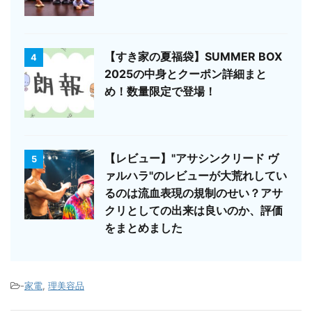
【すき家の夏福袋】SUMMER BOX
4
2025の中身とクーポン詳細まと
め！数量限定で登場！
【レビュー】"アサシンクリード ヴ
5
ァルハラ"のレビューが大荒れしてい
るのは流血表現の規制のせい？アサ
クリとしての出来は良いのか、評価
をまとめました
-
家電
,
理美容品