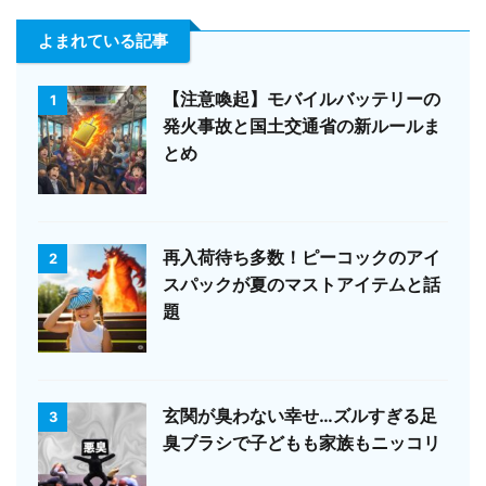
よまれている記事
【注意喚起】モバイルバッテリーの
1
発火事故と国土交通省の新ルールま
とめ
再入荷待ち多数！ピーコックのアイ
2
スパックが夏のマストアイテムと話
題
玄関が臭わない幸せ…ズルすぎる足
3
臭ブラシで子どもも家族もニッコリ