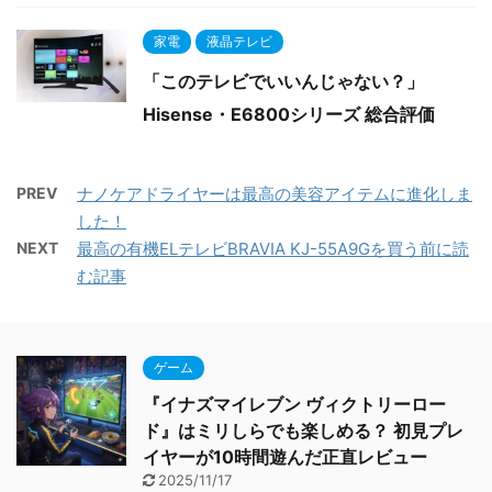
家電
液晶テレビ
「このテレビでいいんじゃない？」
Hisense・E6800シリーズ 総合評価
PREV
ナノケアドライヤーは最高の美容アイテムに進化しま
した！
NEXT
最高の有機ELテレビBRAVIA KJ-55A9Gを買う前に読
む記事
ゲーム
『イナズマイレブン ヴィクトリーロー
ド』はミリしらでも楽しめる？ 初見プレ
イヤーが10時間遊んだ正直レビュー
2025/11/17