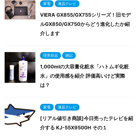
家電
液晶テレビ
VIERA GX855/GX755シリーズ！旧モデ
ルGX850/GX750からどう進化したか紹
介します
理美容品
雑記
1,000mlの大容量化粧水「ハトムギ化粧
水」の使用感を紹介 評価高いけど実際
は？
家電
液晶テレビ
[リアル値引き商談]今日売ったテレビを紹
介する KJ-55X9500H その１