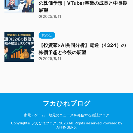
の株価予想｜VTuber事業の成長と中長期
展望
2025/8/11
株の話
【投資家×AI共同分析】電通（4324）の
株価予想と今後の展望
2025/8/11
フカひれブログ
家電・ゲーム・地元のニュースを発信する雑誌ブログ
Copyright© フカひれブログ , 2026 All Rights Reserved Powered by
AFFINGER5
.