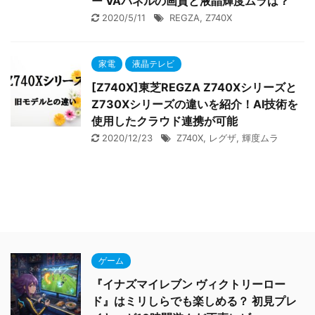
ー VAパネルの画質と液晶輝度ムラは？
2020/5/11
REGZA
,
Z740X
家電
液晶テレビ
[Z740X]東芝REGZA Z740Xシリーズと
Z730Xシリーズの違いを紹介！AI技術を
使用したクラウド連携が可能
2020/12/23
Z740X
,
レグザ
,
輝度ムラ
ゲーム
『イナズマイレブン ヴィクトリーロー
ド』はミリしらでも楽しめる？ 初見プレ