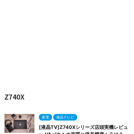
Z740X
家電
液晶テレビ
[液晶TV]Z740Xシリーズ店頭実機レビュ