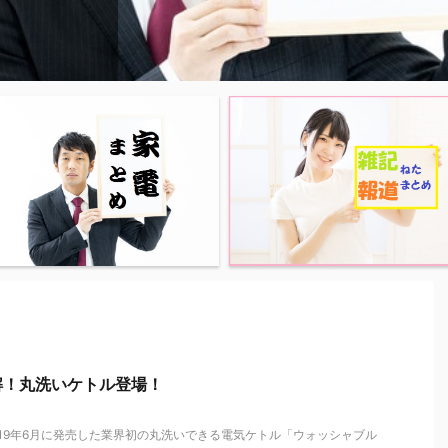
スペック比較
ました。
ていない
がありま
リーが突
実は私も、
ックシリー
、今が見
 実はこれ
もわかる
レイ 6.2イン
ってきまし
定がある
X」を活
刻な事故が
付けた経
はPRが含
と相性バッ
現象で、
選び方を
インチ
苦茶暑いん
終了」で
ながら、
リーはリ
がいる家
スパックと
介。しか
、必ずし
Rが含まれ
 プロセッサ
。熱中症に
 セールに
ていきま
メーカー
は必須レベ
、氷と水を
…！ こ
ビの四隅が
Googleの
生暖かい風
nセールやキ
まれる場合
heero
君この記事
ンの氷嚢
もそも
のムラ（輝
2」は、健康
くの方が手
仕入れ中：
ナソニック
ページはこ
早速、窓用
熱ホルダ
言うと、
ックライト
.
 ...
助鍵と選
間キープ。
す ...
す。 特に
解！丸洗いケトル登場！
019年6月に発売した業界初の丸洗いできる電気ケトル「ウォッシャブル