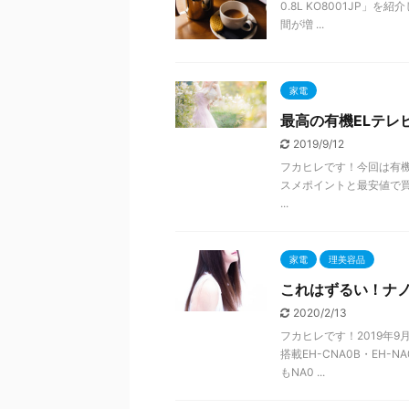
0.8L KO8001JP
間が増 ...
家電
最高の有機ELテレビ
2019/9/12
フカヒレです！今回は有機E
スメポイントと最安値で買う
...
家電
理美容品
これはずるい！ナノケ
2020/2/13
フカヒレです！2019年
搭載EH-CNA0B・EH
もNA0 ...