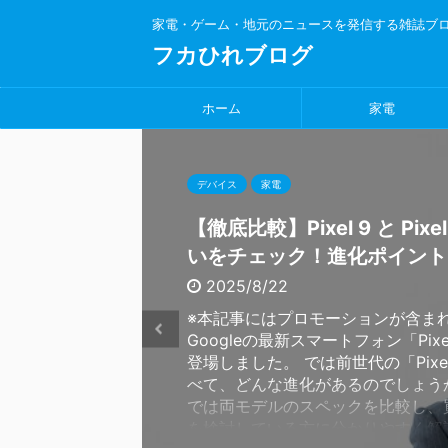
家電・ゲーム・地元のニュースを発信する雑誌ブ
フカひれブログ
ホーム
家電
デバイス
季節商品
家電
デバイス
季節商品
季節商品
デバイス
家電
家電
デバイス
洗濯機
液晶テレビ
家電
家電
家電
家電
家電
家電
家電
【徹底比較】Pixel 9 と Pixel
那須＝涼しいはもう古い？夏
【徹底比較】NA-LX129DLと
【注意喚起】モバイルバッテ
窓用エアコンに補助鍵は必要
再入荷待ち多数！ピーコック
ahamoと相性抜群！ドコモ
【原因と対策】液晶テレビの
Amazonの「一時的に在庫
初心者向け】Pixel Watch 2
いをチェック！進化ポイント
地は"灼熱地獄"にご注意
LX127DLは何が違う？ナノ
発火事故と国土交通省の新ル
犯・空き巣対策におすすめの
スパックが夏のマストアイテ
と安く使うなら「ahamo光
暗いのはなぜ？明るさムラの
は？意味と対処法を解説
デルとWi-Fiモデルの違い
載の衛生ケア機能を詳しく解
とめ
ック3選
題
方法がカギ！
は
すく解説！
2025/8/22
2025/8/5
2025/7/12
2025/8/1
2025/7/27
2025/7/26
2025/7/25
2025/7/20
2025/7/14
2025/7/9
※本記事にはプロモーションが含ま
那須ハイランドパークで痛感した「
Amazonの商品ページで「一時的
Googleの最新スマートフォン「Pixe
の甘さ」 連日の猛暑から逃れるた
と表示されているのを見たことはあ
【比較レビュー】パナソニックNA-LX
【注意喚起】モバイルバッテリーの
【防犯対策】窓用エアコン設置時に
【熱中症対策に革命】魔法瓶メーカ
【ahamoユーザーさん必見】ネッ
【原因と対策】液晶テレビの四隅が
【初心者向け】Pixel Watch 2のL
登場しました。 では前世代の「Pixe
那須ハイランドパークへ行ってきま
か？この表示には明確な意味があり
とNA-LX127DLの違いは？ナノイ
が急増中！あなたの対策は大丈夫？
すめ！補助鍵（補助ロック）の選び
で作ったアイスパックとは？ 夏の
高いまま？「ahamo光」で月々ラ
なぜ？明るさムラの正体とは 液晶
Wi-Fiモデルの違いをわかりやすく
べて、どんな進化があるのでしょう
「高原だから多少は涼しいだろう」
購入判断にも関わってきます。 こ
アコースに注目！ パナソニックの
連日の猛暑の中で、スマホやタブレ
商品 夏になると活躍する窓用エア
勤、部活やアウトドア——暑さで倒
スマホはahamoでスッキリ。でも
隅が暗く見える…これって故障？ 新
Pixel Watch 2を購入しようと思
では両モデルのスペックを比較し、
いたのですが、那須の気温も30度
PRが含まれています 「一時的に在
濯機の中でも特に人気の高い「NA-
需品であるモバイルバッテリーに「
不要で便利な反面、「窓を少し開け
なった経験、ありませんか？ 今回
ト回線はそのまま…なんて方、実は
たばかりの液晶テレビや、長年使っ
「LTEモデルとWi-Fiモデル、どっ
を検討している方に分かりやすく解
地内では日陰の少ない場所で長時間
は？ 「一時的に在庫切れ」は、Ama
LX129DL」と「NA-LX127DL」
故」が相次いでいます。 特に2025
固定する」ため、防犯性に不安を感
で有名な「ピーコック魔法瓶工業」
す。 もしあなたも「ネット代、高
レビの画面を見ていて、「四隅だけ
いいの？」 と迷っていませんか？ 