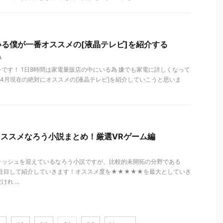
る僕が一番オススメの[液晶テレビ]を紹介する
A
です！ 1日8時間は家電量販店の中にいる為 嫌でも家電に詳しくなって
0年4月現在の絶対にオススメの[液晶テレビ]を紹介していこうと思いま
オススメなろう小説まとめ！厳選VRゲーム編
ラッシュを迎えているなろう小説ですが、比較的未開拓の分野である
に注目して紹介していきます！オススメ度を★★★★★を最大としていき
 ...