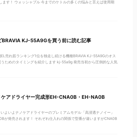
」を紹介します！ ウォッシャブル 今までのケトルの多くの悩みと言えば使用期
BRAVIA KJ-55A9Gを買う前に読む記事
L売れ筋ランキング1位を独走し続ける機種BRAVIA KJ-55A9Gのオス
ためのタイミングを紹介します kj-55a9g 発売当初から圧倒的な人気
アドライヤー完成形EH-CNA0B・EH-NA0B
9月いよいよナノケアドライヤーのプレミアムモデル「高浸透ナノイー」
-NA0Bが発売されます！ それぞれ仕入れの関係で型番が違いますがCNA0B