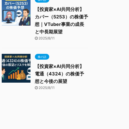
【投資家×AI共同分析】
カバー（5253）の株価予
想｜VTuber事業の成長
と中長期展望
2025/8/11
株の話
【投資家×AI共同分析】
電通（4324）の株価予
想と今後の展望
2025/8/11