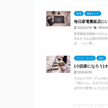
家電
液晶テレビ
毎日家電量販店にい
2020/4/18
BRAVI
家電量販店勤務のフカヒレ
きます そんな僕が202
す。 ソニー製 ...
アニメ・マンガ
雑記
[小説家になろう]
2020/4/25
フカヒレです！アニメ化
「VRゲーム」カテゴリ
ますので参考にしていただけれ