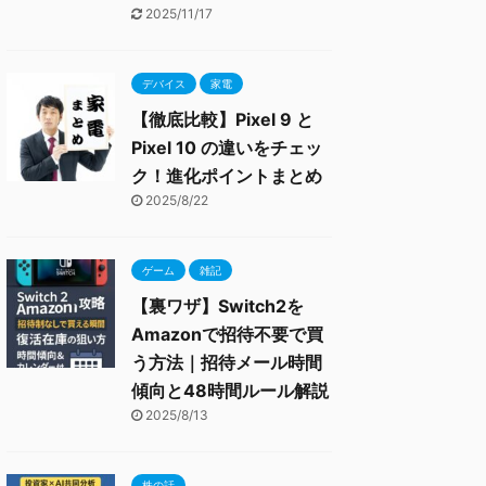
2025/11/17
デバイス
家電
【徹底比較】Pixel 9 と
Pixel 10 の違いをチェッ
ク！進化ポイントまとめ
2025/8/22
ゲーム
雑記
【裏ワザ】Switch2を
Amazonで招待不要で買
う方法｜招待メール時間
傾向と48時間ルール解説
2025/8/13
株の話