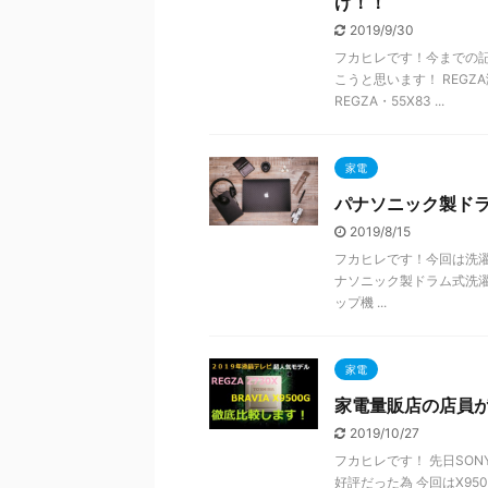
げ！！
2019/9/30
フカヒレです！今までの
こうと思います！ REG
REGZA・55X83 ...
家電
パナソニック製ドラ
2019/8/15
フカヒレです！今回は洗
ナソニック製ドラム式洗濯機 
ップ機 ...
家電
家電量販店の店員が紹
2019/10/27
フカヒレです！ 先日SON
好評だった為 今回はX950