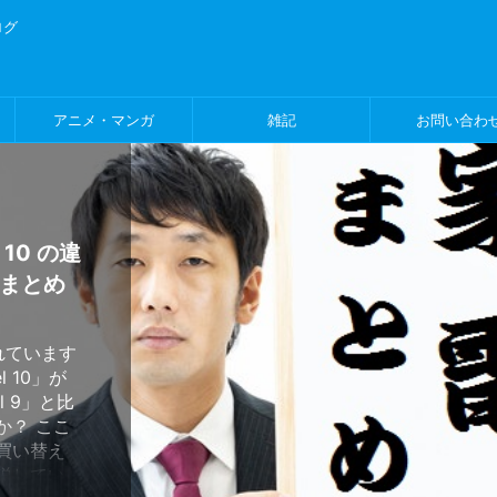
ログ
アニメ・マンガ
雑記
お問い合わ
 10 の違
の遊園
NA-
リーの
？防
のアイ
光をもっ
四隅が
切れ」と
のLTEモ
まとめ
イーX搭
ールま
補助ロ
ムと話
」の申込
正体と
をわかりや
説！
れています
暑さ対策
に在庫切れ」
l 10」が
め、家族で
りません
129DL
発火事故
絶対おす
ーが本気
ト代、まだ
暗いのは
TEモデルと
l 9」と比
した。
、今後の
ーXの衛生ケ
 夏本番。
方と人気
外出、通
クになる話
テレビの四
解説！
か？ ここ
と思って
の記事には
ドラム式洗
ットの必
コン。工事
れそうに
、家のネッ
しく買っ
ったとき、
買い替え
超え。遊園
庫切れ」と
発火事
た状態で
は、魔法瓶
多いんで
ているテ
ちを選べば
説してい
並ぶこと
zonが現
。一見すると
年7月20日
じている
が開発し
いな〜」
少し暗
この記事で