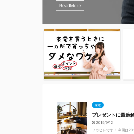
きます。 Pixel 9 と Pixel 10 の
もあり、体感温度はそれ以上に感じ
在その商品を倉庫に在庫として持っ
似たモデルですが、実は重要な違い
には、東京・山手線の車内でバッテ
方も多いのではないでしょうか？ 
た“持ち運べる氷嚢”こと「アイスパ
「通信遅いな〜」って思ってるなら
い」と感じたことはありませんか？
は、スマートウォッチ初心者の方で
ReadMore
ReadMore
ReadMore
ReadMore
ReadMore
ReadMore
ReadMore
ReadMore
ReadMore
ReadMore
表 項目 Pixel 9 Pixel 10 ディスプ
最高気温40度なんて日が普通にな
状態を示します。ですが、再入荷予
す。 この記事では、特に「ナノイー
然発火し、乗客5名がけがを負う深
設置後に不安になって補助鍵を取り
ズ」をご紹介します。 ※この記事に
直しのチャンス！ 今回は、ahamo
は多くの液晶テレビでよく見られる
ように、それぞれのモデルの違いと
チ OLED（最大2000ニット） 6.3
たが、30度も冷静に考えると滅茶
場合に使われることが多く、「販売
用した衛生ケアコースに焦点を当て
発生しました。このモバイルバッテ
験があります。特に小さなお子さん
まれています。 ピーコックのアイ
チリの光回線「ahamo光」をご紹
「輝度ムラ」と呼ばれる現象ですが
丁寧に解説します。 この記事にはP
Actua OLED（最大3000ニット）
です。 フカヒレ君30度をナメてた
はありません。 よくある理由と背景
両機種の違いをわかりやすく比較し
コール対象製品となっていて、現在
庭や1階にお住まいの方は、補助鍵
は？ ピーコックのアイスパックは
も、特典がめちゃくちゃ豪華なんです
も故障とは限りません。 液晶テレ
ています Pixel Watch 2の基本情報 
Go ...
なりそうでした 扇風機は逆効果？
よる注文集中：人気商品がAmazo
す。 ※この記事には広告やPRが含
で回収、返金対応を行っています。 「c
ルの防犯アイテムです。 フカヒレ
入れて持ち歩ける、保冷性能バツグ
の記事にはPRが含まれています そ
暗い主な原因5つ ① バックライト
スマートウォッチ「Pixel Watch 
にうんざりする声も 園内では、多
ャンペーンで一気に売れた場合。 
があります。 ナノイーXとは？ パ
Flat 10000mAh」のリコール対応
にはPRが含まれています それでは
です。魔法瓶技術を応用した真空断
「ahamo光」ってなに？ ざっくり
度ムラ） 液晶テレビは背面からバ
管理や通知機能はもちろん ...
持ち扇風機を ...
...
独自の空気浄化技術である「ナノイ ..
ちら モバイルバッテリー発火の原因とは
エアコン設置時に使えるおすすめ補
ーで、0℃前後の冷たさを最大16時
「ahamoユーザー向けのネット回線」で
（LED）で画面全体を照らしていま
び方をご紹介します ...
一般的な氷 ...
「エッジ型LE ...
家電
プレゼントに最適
2019/9/12
フカヒレです！ 今回は2