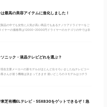
ーは最高の美容アイテムに進化しました！
電製品の中でも女性に人気が高い商品でもあるナノケアドライヤーをご
イヤーの価格帯は12000~20000円ドライヤーのカテゴリの中では非
ナソニック・液晶テレビどれを選ぶ？
8月現在主要メーカーの新モデルがほとんど出そろいましたねテレビコー
お客さんが迷う機種は決まってきます 迷いどころの３モデルはコチラ
東芝有機ELテレビ・55X830をゲットできるぞ！急