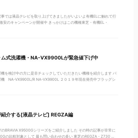
記事では液晶テレビを取り上げてきましたがいよいよ有機ELに触れて行
ZA激安のキャンペーンが開催中 きっかけはこの機種東芝・有機EL・
ム式洗濯機・NA-VX9900Lが緊急値下げ中
濯機を検討中の方に是非チェックしていただきたい機種を紹介します パ
NA-VX9900L/R NA-VX9900L ２０１９年現在発売中フラッグシ
介する[液晶テレビ] REGZA編
YのBRAVIA X9500Gシリーズをご紹介しました その時の記事が非常に
0Gの比較対象として 最も問い合わせの多い 東芝のREGZA・Z730 ...