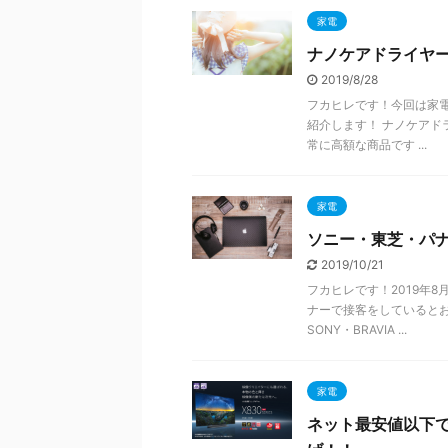
家電
ナノケアドライヤ
2019/8/28
フカヒレです！今回は家
紹介します！ ナノケアドラ
常に高額な商品です ...
家電
ソニー・東芝・パ
2019/10/21
フカヒレです！2019年
ナーで接客をしていると
SONY・BRAVIA ...
家電
ネット最安値以下で