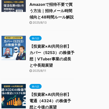
Amazonで招待不要で買
う方法｜招待メール時間
傾向と48時間ルール解説
2025/8/13
株の話
【投資家×AI共同分析】
カバー（5253）の株価予
想｜VTuber事業の成長
と中長期展望
2025/8/11
株の話
【投資家×AI共同分析】
電通（4324）の株価予
想と今後の展望