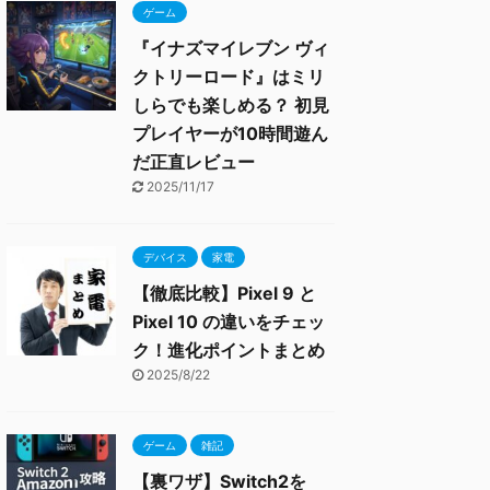
ゲーム
『イナズマイレブン ヴィ
クトリーロード』はミリ
しらでも楽しめる？ 初見
プレイヤーが10時間遊ん
だ正直レビュー
2025/11/17
デバイス
家電
【徹底比較】Pixel 9 と
Pixel 10 の違いをチェッ
ク！進化ポイントまとめ
2025/8/22
ゲーム
雑記
【裏ワザ】Switch2を