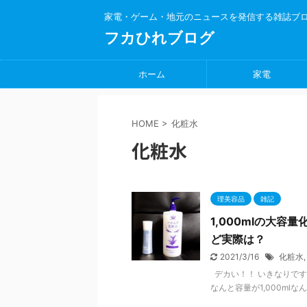
家電・ゲーム・地元のニュースを発信する雑誌ブ
フカひれブログ
ホーム
家電
HOME
>
化粧水
化粧水
理美容品
雑記
1,000mlの大
ど実際は？
2021/3/16
化粧水
デカい！！ いきなりです
なんと容量が1,000mlな