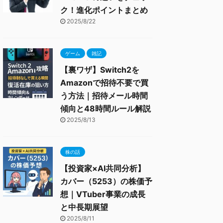
ク！進化ポイントまとめ
2025/8/22
ゲーム
雑記
【裏ワザ】Switch2を
Amazonで招待不要で買
う方法｜招待メール時間
傾向と48時間ルール解説
2025/8/13
株の話
【投資家×AI共同分析】
カバー（5253）の株価予
想｜VTuber事業の成長
と中長期展望
2025/8/11