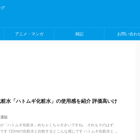
ログ
アニメ・マンガ
雑記
お問い合わ
容量化粧水「ハトムギ化粧水」の使用感を紹介 評価高いけ
,
通販
が「ハトムギ化粧水」めちゃくちゃ大きいですね。 それもそのはず、
んです 120mlの化粧水と比較するとこんな感じです ハトムギ化粧水と ...